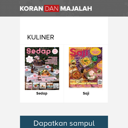
KULINER
Sedap
Saji
Dapatkan sampul