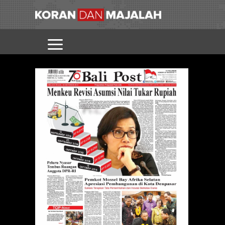
BALI
POST
EDISI
16
OKTOBER
MENERIMA
GET INI
2018
DAN
SELIMUT
LAIN DI
MEDIA
HARIAN
ANDA.