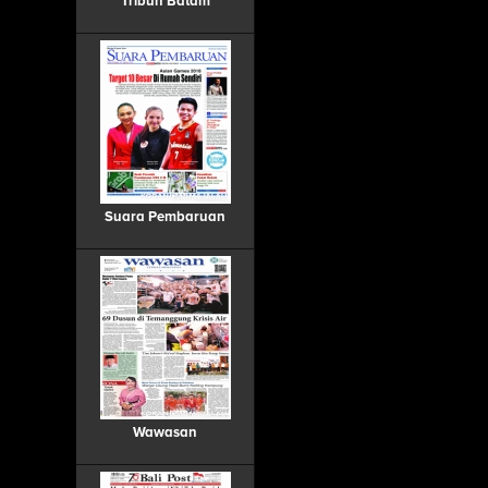
Tribun Batam
Suara Pembaruan
Wawasan